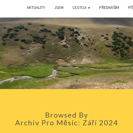
AKTUALITY
JSEM
CESTUJI
PŘEDNÁŠÍM
PÍŠ
ŠIMO
HELL
Browsed By
Archiv Pro Měsíc: Září 2024