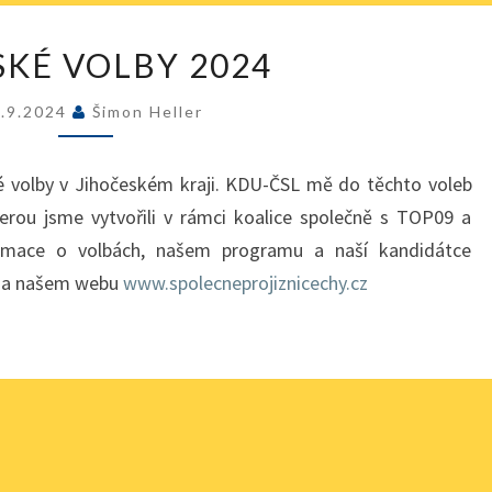
K
SKÉ VOLBY 2024
R
A
9.9.2024
Šimon Heller
J
S
K
ské volby v Jihočeském kraji. KDU-ČSL mě do těchto voleb
É
terou jsme vytvořili v rámci koalice společně s TOP09 a
V
rmace o volbách, našem programu a naší kandidátce
O
e na našem webu
www.spolecneprojiznicechy.cz
L
B
Y
2
0
2
4