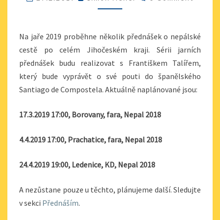
N
O
Á
M
M
Š
E
K
N
Na jaře 2019 proběhne několik přednášek o nepálské
T
Y
S
cestě po celém Jihočeském kraji. Sérii jarních
O
přednášek budu realizovat s Františkem Talířem,
N
který bude vyprávět o své pouti do španělského
E
P
Santiago de Compostela. Aktuálně naplánované jsou:
Á
L
17.3.2019 17:00, Borovany, fara, Nepal 2018
N
A
4.4.2019 17:00, Prachatice, fara, Nepal 2018
J
A
Ř
24.4.2019 19:00, Ledenice, KD, Nepal 2018
E
2
A nezůstane pouze u těchto, plánujeme další. Sledujte
0
v sekci
Přednáším
.
1
9