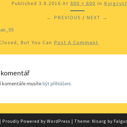
Published
3.8.2016
At
800 × 600
In
Kyrgzys
← PREVIOUS
/
NEXT →
Closed, But You Can
Post A Comment
.
 komentář
ní komentáře musíte
být přihlášeni
.
|
Proudly Powered by
WordPress
|
Theme: Nisarg by
Falgu