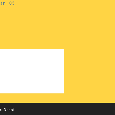
tan_05
ni Desai
.