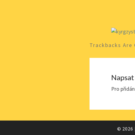
Trackbacks Are 
Napsat
Pro přidá
© 2026