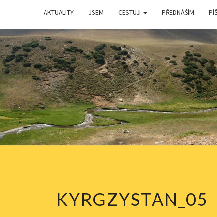
AKTUALITY
JSEM
CESTUJI
PŘEDNÁŠÍM
PÍŠ
ŠIMO
HELL
KYRGZYSTAN_05